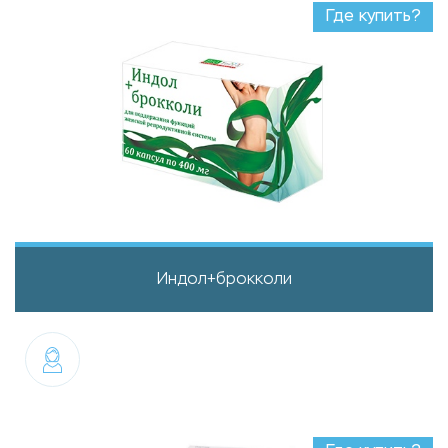
Где купить?
Индол+брокколи