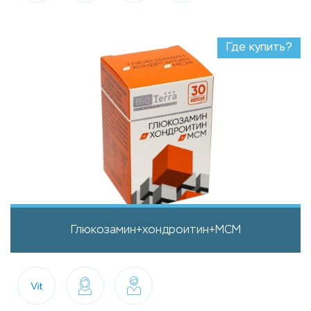
Где купить?
Глюкозамин+хондроитин+МСМ