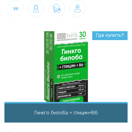
Где купить?
Гинкго билоба + глицин+B6