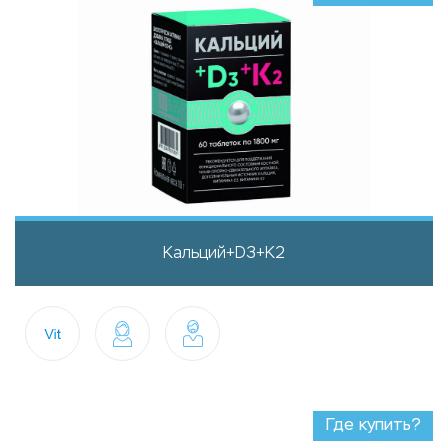
Кальций+D3+K2
Где купить?