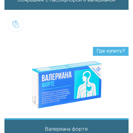
Боярышник с пассифлорой и валерианой
Где купить?
Валериана форте