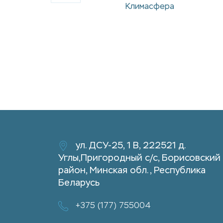
Климасфера
Глюкозамин+хондрои
тин+МСМ
ул. ДСУ-25, 1 В, 222521 д.
Углы,Пригородный с/с, Борисовский
район, Минская обл., Республика
Беларусь
+375 (177) 755004