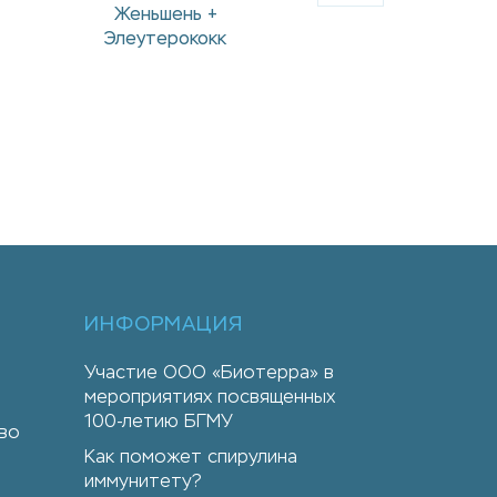
Кальций+D3+K2
Масло облепих
ИНФОРМАЦИЯ
Участие ООО «Биотерра» в
мероприятиях посвященных
100-летию БГМУ
во
Как поможет спирулина
иммунитету?