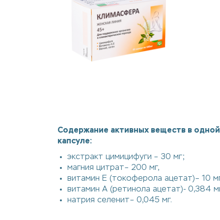
Содержание активных веществ в одной
капсуле:
экстракт цимицифуги – 30 мг;
магния цитрат– 200 мг,
витамин Е (токоферола ацетат)– 10 мг
витамин А (ретинола ацетат)- 0,384 мг
натрия селенит– 0,045 мг.