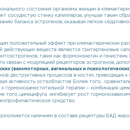
онального состояния организма женщин в климактери
яет сосудистую стенку капилляров, улучшая таким об
ванию баланса эстрогенов, оказывая легкое седативн
им положительный эффект при климактерических рас
й действующих веществ являются тритерпеновые сапо
итоэстрогенов, таких как формононетин и генистеин.
и связан с модуляцией рецепторов эстрогенов, допо
ких (вазомоторных, вагинальных и психологических
нов деструктивных процессов в костях, приводящих к
ая активность остеобластов. Более того, сравнитель
к гормонозаместительной терапии — комбинация цим
ме того, цимицифуга ингибирует рост гормонозависим
онкопрофилактическое средство.
ополняется наличием в составе рецептуры БАД жирор