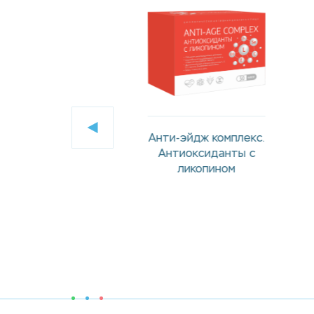
и-эйдж комплекс.
Цинк Хелат 24 мг
нтиоксиданты с
ликопином