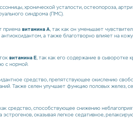
ссонницы, хронической усталости, остеопороза, артри
руального синдрома (ПМС).
т приема
витамина А
, так как он уменьшает чувствит
 антиоксидантом, а также благотворно влияет на кожу
аток
витамина Е
, так как его содержание в сыворотке 
ию с нормой.
идантное средство, препятствующее окислению свобод
аний. Также селен улучшает функцию половых желез, с
как средство, способствующее снижению неблагоприятн
 эстрогенов, оказывая легкое седативное, релаксиру