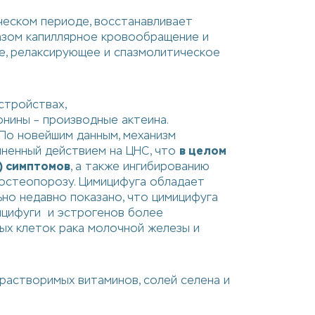
ческом периоде, восстанавливает
разом капиллярное кровообращение и
ое, релаксирующее и спазмолитическое
стройствах,
нины – производные актеина.
 По новейшим данным, механизм
лненный действием на ЦНС, что
в целом
) симптомов
, а также ингибированию
 остеопорозу. Цимицифуга обладает
но недавно показано, что цимицифуга
ицифуги и эстрогенов более
ых клеток рака молочной железы и
астворимых витаминов, солей селена и