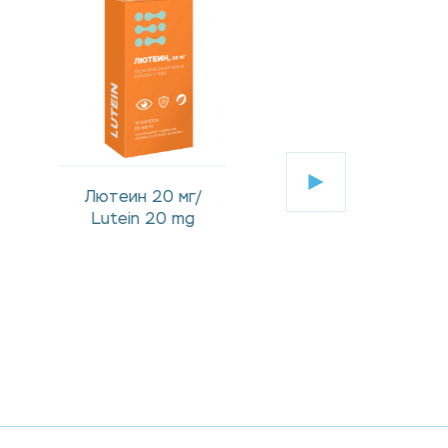
Лютеин 10 мг с
НАТТОКИНАЗ
зеаксантином,
GSE/Nattokinase
антиоксидантами и
микроэлементами