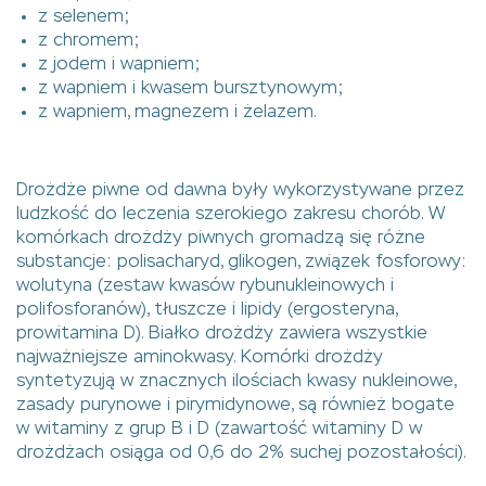
z selenem;
z chromem;
z jodem i wapniem;
z wapniem i kwasem bursztynowym;
z wapniem, magnezem i żelazem.
Drożdże piwne od dawna były wykorzystywane przez
ludzkość do leczenia szerokiego zakresu chorób. W
komórkach drożdży piwnych gromadzą się różne
substancje: polisacharyd, glikogen, związek fosforowy:
wolutyna (zestaw kwasów rybunukleinowych i
polifosforanów), tłuszcze i lipidy (ergosteryna,
prowitamina D). Białko drożdży zawiera wszystkie
najważniejsze aminokwasy. Komórki drożdży
syntetyzują w znacznych ilościach kwasy nukleinowe,
zasady purynowe i pirymidynowe, są również bogate
w witaminy z grup B i D (zawartość witaminy D w
drożdżach osiąga od 0,6 do 2% suchej pozostałości).